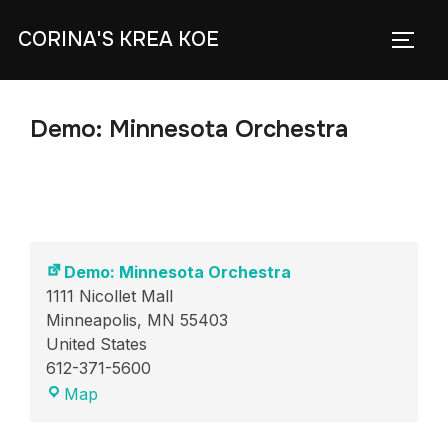
Skip
CORINA'S KREA KOE
to
TOGG
content
Demo: Minnesota Orchestra
Demo: Minnesota Orchestra
1111 Nicollet Mall
Minneapolis
,
MN
55403
United States
612-371-5600
Demo:
Map
Minnesota
Orchestra