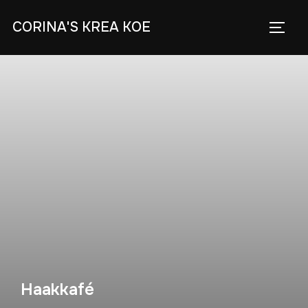
Skip
CORINA'S KREA KOE
to
TOGG
content
Haakkafé