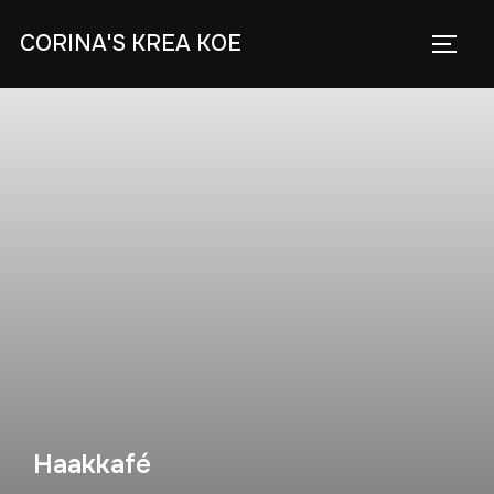
Skip
CORINA'S KREA KOE
to
TOGG
content
Haakkafé