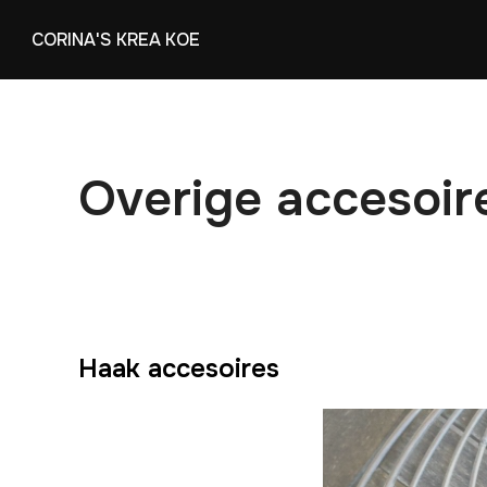
Skip
CORINA'S KREA KOE
to
content
Overige accesoir
Haak accesoires