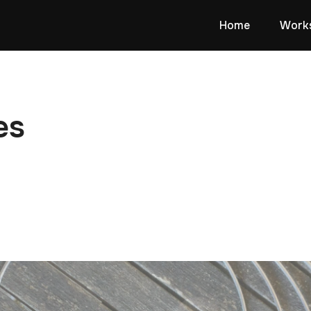
Home
Work
es