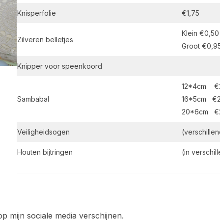
Knisperfolie
€1,75
Klein €0,50
Zilveren belletjes
Groot €0,9
Knipper voor speenkoord
12*4cm €
Sambabal
16*5cm €2
20*6cm €
Veiligheidsogen
(verschille
Houten bijtringen
(in verschi
p mijn sociale media verschijnen.